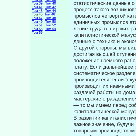
статистические данные о
Том 39
Том 40
Том 41
Том 42
процесс такого воз­никно
Том 43
Том 44
Том 45
Том 46
промыслов четвертой кате
Том 47
Том 48
единичных промыслов вто
Том 49
Том 50
Том 51
Том 52
ление труда в широких р
Том 53
Том 54
Том 55
капиталистической ману­
данные о технике и эконо
С другой стороны, мы вид
достигая высшей ступени
положение наем­ного раб
плату. Если дальнейшее р
систематическое разделе
производителя, если "ску
производит их наемными 
раздачей работы на дома
ма­стерские с разделени
— то мы имеем перед собо
капиталистической ману
В развитии капиталистич
важное значение, будуч
то­варным производством