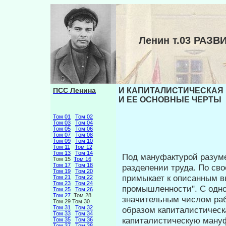
Ленин т.03 РАЗ
ПСС Ленина
И КАПИТАЛИСТИЧЕСКАЯ 
И ЕЕ ОСНОВНЫЕ ЧЕРТЫ
Том 01
Том 02
Том 03
Том 04
Том 05
Том 06
Том 07
Том 08
Том 09
Том 10
Том 11
Том 12
Том 13
Том 14
Под мануфактурой разумее
Том 15
Том 16
Том 17
Том 18
разделении труда. По св
Том 19
Том 20
примы­кает к описанным 
Том 21
Том 22
Том 23
Том 24
промышленности". С одно
Том 25
Том 26
Том 27
Том 28
значительным числом рабо
Том 29 Том 30
Том 31
Том 32
образом капиталистическ
Том 33
Том 34
капиталистическую мануф
Том 35
Том 36
Том 37
Том 38