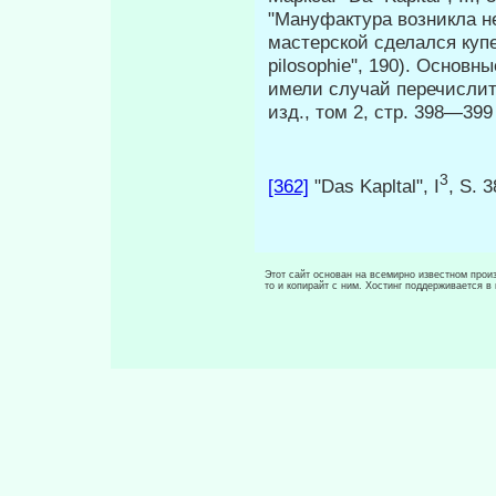
"Мануфактура возникла н
мастерской сделался купе
pilosophie", 190). Основ
имели случай перечислить
изд., том 2, стр. 398—39
3
[362]
"Das Kapltal", I
, S. 3
Этот сайт основан на всемирно известном произ
то и копирайт с ним. Хостинг поддерживается 