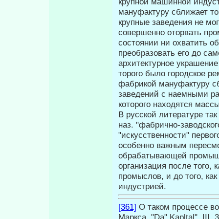
крупной машинной индуст
мануфактуру сближает то,
крупные заведения не мог
совершенно оторвать про
состоянии ни охватить о
преобразовать его до само
архитектурное украшение
торого было городское ре
фабрикой мануфактуру сб
заведений с наемными раб
которого находятся масс
В русской литературе так
наз. "фабрично-заводского
"искусственности" первого
особенно важным пересмо
обрабатывающей промышле
организация после того, 
промыслов, и до того, ка
индустрией.
[361]
О таком процессе во
Маркса. "Da" Kapltal", III