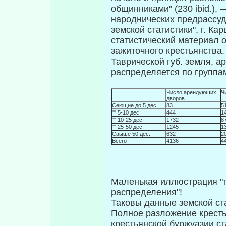
общинниками" (230 ibid.),
народнических предрассуд
земской статистики", г. К
статистический материал 
зажиточного крестьянства
Таврической губ. земля, 
распределяется по групп
Число арендующих
Ч
дворов
Сеющие до 5 дес.
83
5
"" 5-10 дес.
444
1
"" 10-25 дес.
1732
8
"" 25-50 дес.
1245
1
Свыше 50 дес.
632
2
Всего
4136
4
Маленькая иллюстрация "т
распределения"!
Таковы данные земской ст
Полное разложение кресть­
крестьянской буржуазии с