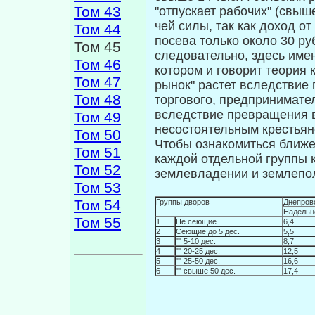
Том 43
"отпускает рабочих" (свыше
чей силы, так как доход о
Том 44
посева только около 30 руб
Том 45
следовательно, здесь имен
Том 46
ко­тором и говорит теория 
Том 47
рынок" растет вследствие 
Том 48
торгового, предпринимате
вследствие превращения в
Том 49
несостоятельным крестьян
Том 50
Чтобы ознакомиться ближе
Том 51
каждой отдельной группы к
Том 52
землевладении и землепо
Том 53
Том 54
Группы дворов
Днепров
Надельн
Том 55
1
Не сеющие
6,4
2
Сеющие до 5 дес.
5,5
3
"" 5-10 дес.
8,7
4
"" 20-25 дес.
12,5
5
"" 25-50 дес.
16,6
6
"" свыше 50 дес.
17,4