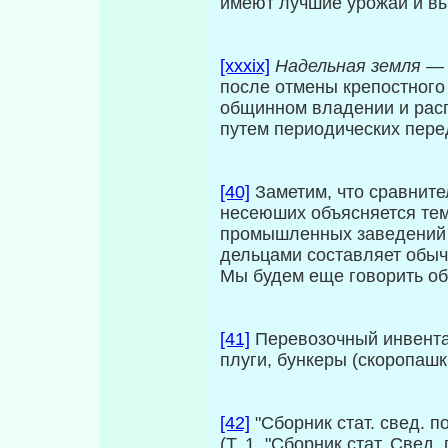
имеют лучшие урожаи и вы
[xxxix]
Надельная земля —
после отмены крепостного 
общинном владении и рас
путем периодических пере
[40]
Заметим, что сравните
несеюших объясняется тем
промышленных заведений и
дельцами составляет обыч
Мы будем еще говорить об
[41]
Перевозочный инвентар
плуги, бункеры (скоропашк
[42]
"Сборник стат. свед. п
(Т. 1. "Сборник стат. Свед.