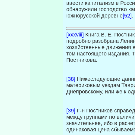
ввести капитализм в Росси
обнаружили господство ка
южнорусской деревне
[52]
.
[xxxviii]
Книга В. Е. Постник
подробно разобрана Ленин
хозяйственные движения в 
том настоящего издания. 
Постникова.
[38]
Нижеследующие данные
материковым уездам Таври
Днепровскому, или же к о
[39]
Г-н Постников справед
между группами по величи
значительнее, ибо в расче
одинаковая цена сбываемо