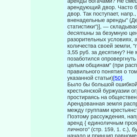
аренды богачами? Не смеш
арендующий двор. Часто б
двор. Так поступает, напр.
вненадельные аренды" (Дер
статистики")], — складыва
десятины
за безумную цену
разоритель­ных условиях, 
количества своей земли, 
3,55 руб. за десятину? Не 
позаботился опровергнуть 
целым общинам" (при расп
правильного понятия о том
указанной статьи)
[50]
.
Было бы большой ошибкой 
крестьянской буржуазии о
простираясь на обществен
Арендованная земля распр
между группами крестьянст
Поэтому рассуждения, нап
аренд { единоличным проя
личного" (стр. 159, 1. с.)
начало и принцип равноме