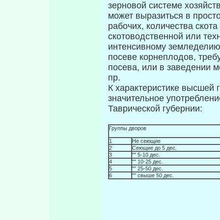
зерновой системе хозяйств
может выразиться в прост
рабочих, ко­личества скота
скотоводственной или техн
интенсивному земледелию,
посеве корнеплодов, треб
посева, или в заведении м
пр.
К характеристике высшей 
значительное употреблени
Таврической губернии:
Группы дворов
1
Не сеющие
2
Сеющие до 5 дес.
3
"" 5-10 дес.
4
"" 10-25 дес.
5
"" 25-50 дес.
6
"" свыше 50 дес.