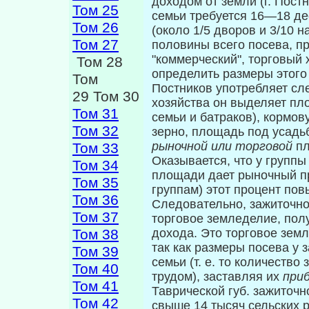
доходом от земли (г. Постн
Том 25
семьи тре­буется 16—18 де
Том 26
(около 1/5 дворов и 3/10 н
Том 27
половины всего посева, п
"ком­мерческий", торговый
Том 28
определить размеры этого 
Том
Постников употребляет с
29 Том 30
хозяй­ства он выделяет п
Том 31
семьи и батраков), кормов
Том 32
зерно, площадь под усадьб
рыночной или торговой
пл
Том 33
Оказывается, что у группы
Том 34
площади дает ры­ночный пр
Том 35
группам) этот процент п
Том 36
Следовательно, зажиточ­но
Том 37
торговое земледелие, пол
Том 38
дохода. Это торговое земл
так как размеры посева у
Том 39
семьи (т. е. то количеств
Том 40
трудом), заставляя их
приб
Том 41
Таври­ческой губ. зажиточн
Том 42
свыше 14 тысяч сельских р