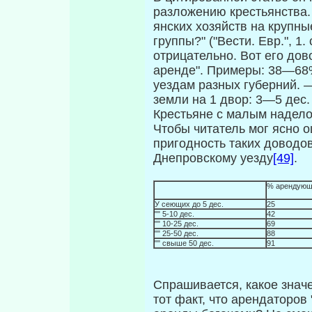
разложению крестьян­ства.
янских хозяйств на крупны
группы?" ("Вести. Евр.", 1.
отрицательно. Вот его дов
аренде". Примеры: 38—6
уездам разных губерний. 
земли на 1 двор: 3—5 дес.
Крестьяне с малым надело
Чтобы читатель мог ясно оц
пригодность таких доводо
Днепровскому уезду
[49]
.
% арендующ
У сеющих до 5 дес.
25
"" 5-10 дес.
42
"" 10-25 дес.
69
"" 25-50 дес.
88
"" свыше 50 дес.
91
Спрашивается, какое значе
тот факт, что арендаторо