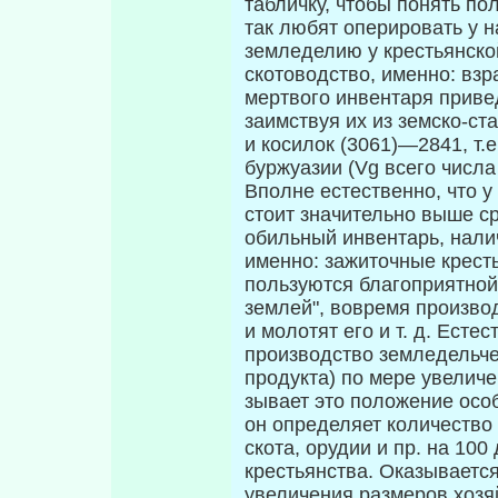
табличку, чтобы понять по
так любят оперировать у на
земледелию у крестьянско
ското­водство, именно: в
мертвого инвентаря приве
заимствуя их из земско-ст
и косилок (3061)—2841, т.е
буржуазии (Vg всего числа
Вполне естественно, что у
стоит значительно выше с
обильный инвен­тарь, нали
именно: зажиточные кресть
пользуются благоприятной
землей", вовремя производ
и молотят его и т. д. Есте
производство земледельче
продукта) по мере увеличе
зывает это положение осо
он определяет количество 
скота, ору­дии и пр. на 10
крестьянства. Оказывается
увеличения размеров хозя