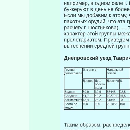
например, в одном селе г.
буккеруют в день не более 
Если мы добавим к этому, 
пахотных орудий, что эта г
расчету г. Постни­кова), —
характер этой группы межд
пролетариатом. Приведем 
вытеснении средней групп
Днепровский уезд Таври
Группы
% к итогу
Надельной
домохозяев
земли
Дворов
Душ
Десятин
%
обоего
пола
Бедная
39,9
32,6
56445
22,5
Средняя
41,7
42,2
102794
46,5
Зажиточная
18,4
25,2
61844
28
Всего по
100
100
221083
100
уезду
Таким образом, распредел