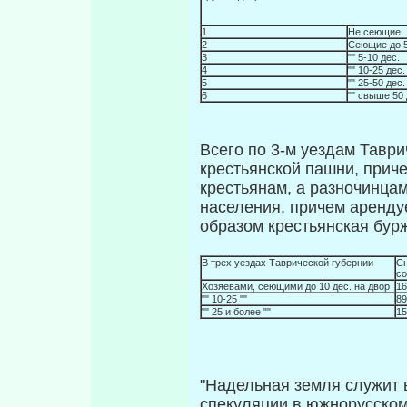
1
Не сеющие
2
Сеющие до 5
3
"" 5-10 дес.
4
"" 10-25 дес.
5
"" 25-50 дес.
6
"" свыше 50 
Всего по 3-м уездам Таври
крестьянской пашни, прич
крестья­нам, а разночинцам
населения, причем аренду
образом крестьянская бурж
В трех уездах Таврической губернии
Сн
со
Хозяевами, сеющими до 10 дес. на двор
16
"" 10-25 ""
89
"" 25 и более ""
15
"Надельная земля служит 
спекуляции в южнорусском