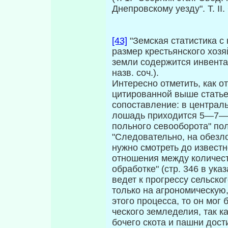
Днепровскому уезду". Т. II.
[43]
"Земская статистика с
размер крестьянского хозя
земли содержится инвентар
назв. соч.).
Интересно отметить, как от
цитированной выше статье (
сопоставление: в централ
лошадь приходится 5—7—8 
польного севооборота" пол
"Следовательно, на обезл
нужно смотреть до извест
отношения между количес
обработке" (стр. 346 в ука
ведет к прогрессу сельског
только на агрономическую
этого процесса, то он мог 
ческого земледелия, так к
бочего скота и пашни дос