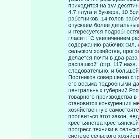
приходится на 1W десятин 
4,7 плуга и буккера, 10 б
работников, 14 голов рабоч
опускаем более детальные 
интересуется подробностям
гласит: "С увеличением ра
содержанию рабочих сил, л
сельском хозяйстве, прогр
делается почти в два раза
распашкой" (стр. 117 назв.
следовательно, и большей 
Постников совершенно спр
его весьма подробными да
центральных губерний Рос
товарного производства в
становится конкуренция м
хозяйственную самостояте
проявиться этот закон, ве
крестьянства крестьянской
прогресс техники в сельск
системе сель­ского хозяйс