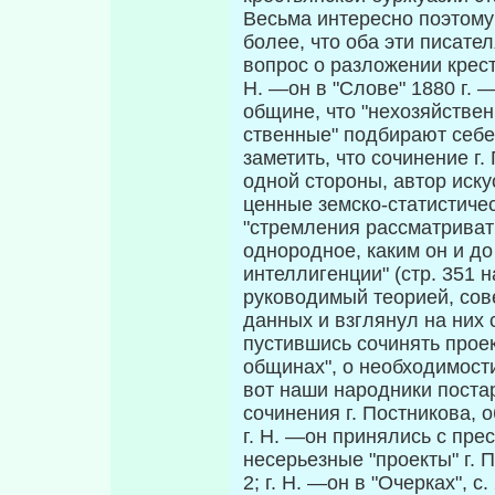
Весьма интересно поэтому 
более, что оба эти писат
вопрос о разложении крестья
Н. —он в "Слове" 1880 г.
общине, что "нехо­зяйстве
ственные" подбирают себе 
заметить, что сочинение г.
одной стороны, автор иску
ценные земско-статистиче
"стремления рассматривать
однородное, ка­ким он и д
интеллигенции" (стр. 351 н
руководимый теорией, сов
данных и взглянул на них 
пустившись сочинять прое
общинах", о необходимости 
вот наши народники поста
сочинения г. Постникова, о
г. Н. —он принялись с пр
несерьезные "проекты" г. П
2; г. Н. —он в "Очерках", с