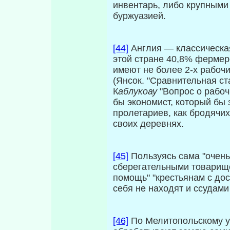
инвентарь, либо крупными 
буржуазией.
[44]
Англия — классическа
этой стране 40,8% фермер
имеют не более 2-х рабоч
(Янсок. "Сравнительная ста
К
аблукоау
"Вопрос о рабочи
бы экономист, который бы
пролетариев, как бродячих,
своих деревнях.
[45]
Пользуясь сама "очень
сберегательными товарищ
помощь" "крестьянам с до
себя не находят и ссудами 
[46]
По Мелитопольскому уе