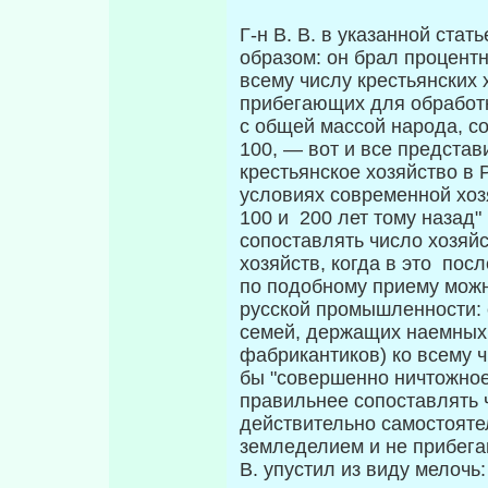
Г-н В. В. в указанной ста
образом: он брал процентн
всему числу кре­стьянских 
прибегающих для обработк
с общей массой народа, с
100, — вот и все представ
крестьянское хозяйство в 
условиях современной хозя
100 и 200 лет тому назад" 
сопоставлять число хозяйс
хозяйств, когда в это пос
по подобному приему можн
русской промышленности: 
семей, держащих наемных 
фабрикантиков) ко всему 
бы "совершенно ничтожное
правильнее сопостав­лять 
действительно самостоятел
земледелием и не прибега
В. упустил из виду мелочь