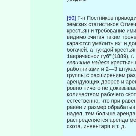
[50]
Г-н Постников привод
земских статистиков Отме
крестьян и требование ими 
видимо считая такие прояв
караются умалить их" и до
богачей, а нуждой крестья
1авричеснои губ" (1889), г
величине
надела
крестьян в
работниками и 2—3 штуками
группы с расширением раз
арендующих дворов и аре
ровно ничего не доказывае
количеством рабочего ско
естест­венно, что при рав
равен и размер обрабатыв
надел, тем больше аренда.
распределяется аренда м
скота, инвентаря и т. д.