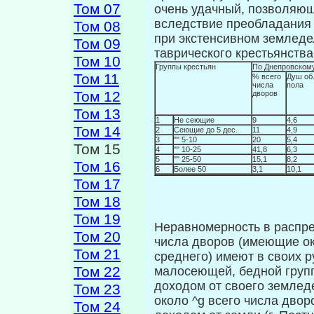
Том 07
очень удач­ный, позволяю
вследствие преобладания 
Том 08
при экстенсивном земле­д
Том 09
таврического крестьянства
Том 10
Группы крестьян
По Днепровскому
Том 11
% всего
Душ об
числа
пола
Том 12
дворов
Том 13
1
Не сеющие
9
4,6
Том 14
2
Сеющие до 5 дес.
11
4,9
3
"" 5-10
20
5,4
Том 15
4
"" 10-25
41,8
6,3
5
"" 25-50
15,1
8,2
Том 16
6
Более 50
3,1
10,1
Том 17
Том 18
Том 19
Неравномерность в распред
Том 20
числа дворов (имеющие ок
Том 21
среднего) имеют в своих р
Том 22
малосеющей, бедной группе
доходом от своего земле­д
Том 23
около ^g всего числа дво
Том 24