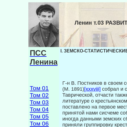
Ленин т.03 РАЗВ
ПСС
I. ЗЕМСКО-СТАТИСТИЧЕСК
Ленина
Г-н В. Постников в своем 
Том 01
(М. 1891)
[xxxviii]
собрал и о
Том 02
Таврической, отчасти такж
литературе о крестьянско
Том 03
поставлено на первое мес
Том 04
принятой нами сисчеме со
Том 05
иногда данными земских с
Том 06
приняли группировку крес