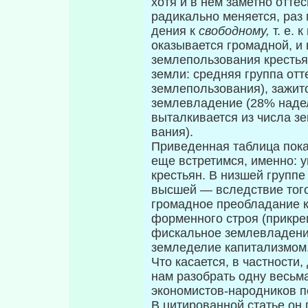
хотя и в нем заметно отт
радикально меняется, раз
дения к
свободному,
т. е. 
оказывается громадной, и 
землепользования крестья
земли: средняя группа отт
землепользования), зажит
землевладение (28% надел
выталкивается из числа з
вания).
Приведенная таблица пока
еще встретимся, именно: 
кре­стьян. В низшей групп
высшей — вследствие того
громадное преоб­ладание 
форменного строя (прикре
фискальное землевладени
земледелие капитализ­мом
Что касается, в частности
нам разобрать одну весьм
экономистов-народников по
В цитированной статье он