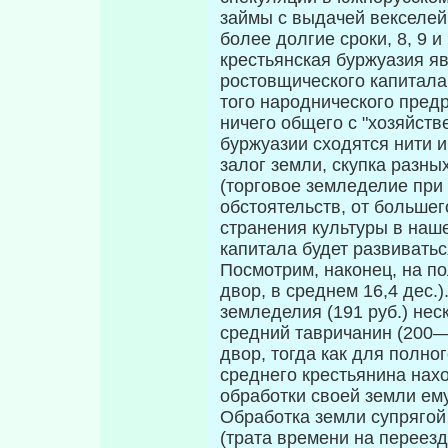
займы с выдачей векселей,
более долгие сроки, 8, 9 и 
крестьянская буржуазия я
ростовщического ка­питала
того народнического предр
ничего общего с "хозяйств
буржуазии сходятся нити и
залог земли, скупка разны
(торговое земледелие при 
обстоятельств, от больше
странения культуры в наше
капитала будет развиватьс
Посмотрим, наконец, на п
двор, в среднем 16,4 дес.
земледелия (191 руб.) нес
средний тавричанин (200—25
двор, тогда как для полног
среднего крестьянина нахо
обработки своей земли ему
Обработка земли супрягой 
(трата времени на переезд