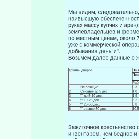
Мы видим, следовательно, 
наивысшую обеспеченность
руках массу купчих и аре
землевладельцев и ферм
по местным ценам, около 
уже с коммерческой опера
добывания деньги".
Возьмем далее данные о ж
Группы дворов
По 
При
Раб
1
Не сеющие
0,3
2
Сеющие до 5 дес.
1,0
3
"" до 5-10 дес.
1,9
4
"" 10-25 дес.
3,2
5
"" 25-50 дес.
5,8
6
"" свыше 50 дес.
10,5
Зажиточное крестьянство 
инвентарем, чем бедное и 