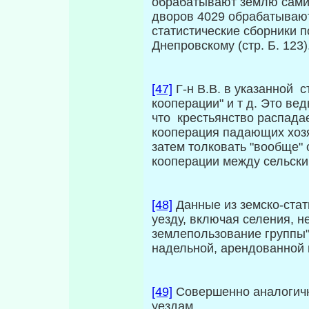
обрабатывают землю сами,
дворов 4029 обрабатывают
статистические сборники п
Днепровскому (стр. Б. 123)
[47]
Г-н В.В. в указанной с
кооперации" и т д. Это вед
что крестьянство распадае
кооперация падающих хозя
затем толковать "вообще" 
кооперации между сельски
[48]
Данные из земско-стат
уезду, включая селения, 
землепользование группы
надельной, арендованной и
[49]
Совершенно аналогичн
уездам.