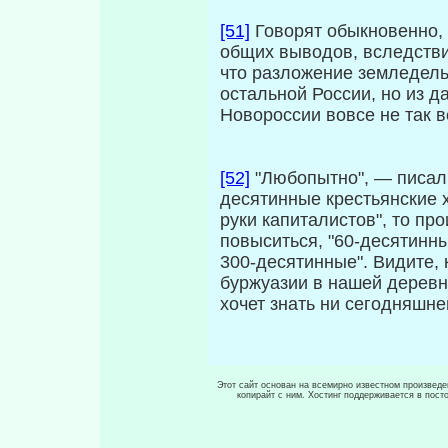
[51]
Говорят обыкновенно, 
общих выводов, вследстви
что разложение земледельч
осталь­ной России, но из 
Новороссии вовсе не так в
[52]
"Любопытно", — писал г
десятинные крестьянские х
руки капиталистов", то пр
повыситься, "60-десятинны
300-десятинные". Видите, 
буржуазии в нашей деревне
хочет знать ни сегодняшне
Этот сайт основан на всемирно известном произведен
копирайт с ним. Хостинг поддерживается в пос