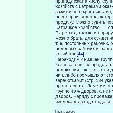
принадлежат к числу крупн
хозяйств с батра­ками ока
зажиточного крестьянства
всего производства, котор
продажу. Можно судить поэ
батрацкое хозяйство — "с
В-третьих, только игнори
можно брать, для суждения
т. е. постоянных рабочих, 
поденных рабочих играет 
хозяйстве
[44]
.
Переходим к низшей груп
хозяева; они "не предста
положении... как те, так и
чан, либо промышляют ст
заработками" (стр. 134 указ
пролетариата. За­метим, ч
группе 40% дворов, а не 
дворов. Наряду с продаже
извлекает доход от сдачи 
Группы дворов